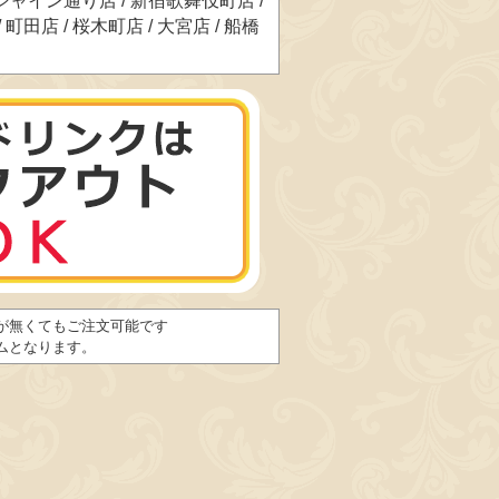
ャイン通り店 / 新宿歌舞伎町店 /
町田店 / 桜木町店 / 大宮店 / 船橋
が無くてもご注文可能です
ムとなります。