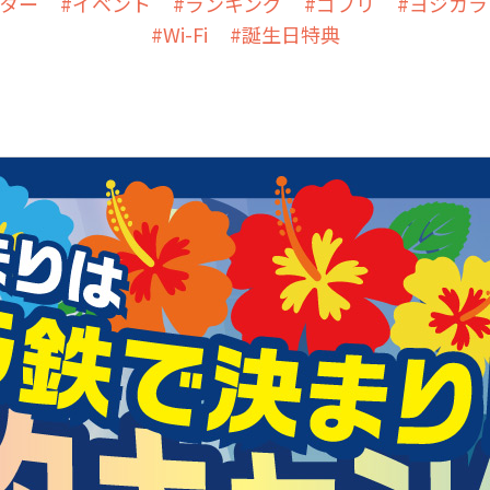
クター
#イベント
#ランキング
#ゴフリ
#ヨジカラ
#Wi-Fi
#誕生日特典