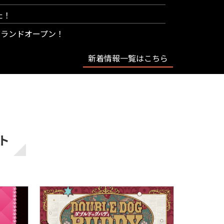
た！
グランドオープン！
新着情報一覧はこちら
:00頃 メンテナンスのためご利用いただけません
ト
した！