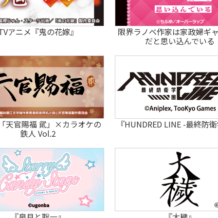
室料無料キャンペーンを実施いたします
TVアニメ『鬼の花嫁』
限界ラノベ作家は家政婦ギ
鉄人「コラボミックス秋葉原電気街店」が本日新規開店しまし
だと思い込んでいる
お得なイベントカレンダー2026年2月度を公開しました
ケの鉄人「コラボミックス秋葉原電気街店」が2月5日（木）グ
ケの鉄人「コラボミックス新潟万代シティ店」が2月12日（木
「天官賜福 貮」×カラオケの
『HUNDRED LINE -最終防
鉄人 Vol.2
『泉月と聡一』
『大穢』