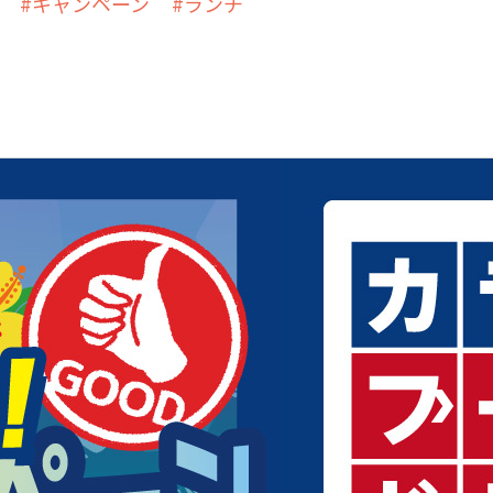
#キャンペーン
#ランチ