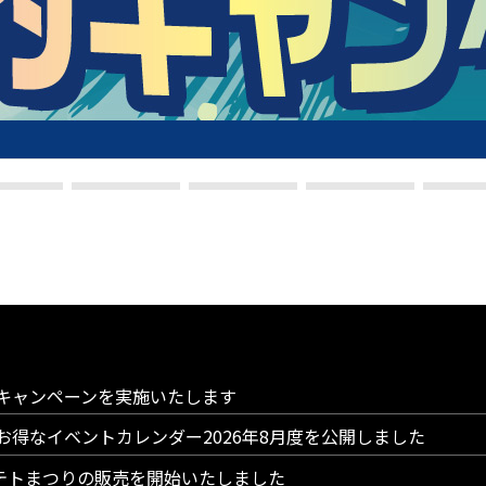
キャンペーンを実施いたします
お得なイベントカレンダー2026年8月度を公開しました
テトまつりの販売を開始いたしました