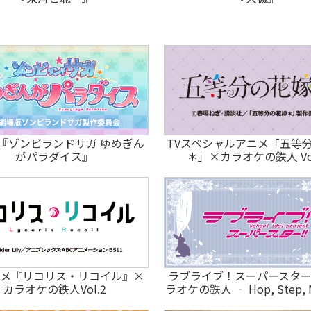
『ゾンビランドサガ ゆめぎん
TVスペシャルアニメ「五等
がパラダイス』
＊」×カラオケの鉄人 Vol
ニメ『リコリス・リコイル』×
ラブライブ！スーパースター!
カラオケの鉄人Vol.2
ラオケの鉄人 ‐ Hop, Step,