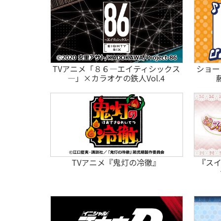
TVアニメ「８６―エイティシックス
ショート
―」×カラオケの鉄人Vol.4
TVアニメ『鬼灯の冷徹』
『ス