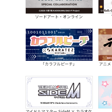
2026/02/06
【キャンペーン】最初の30分
ソードアート・オンライン
2026/02/05
【オープン情報】カラオケの
2026/02/02
【イベントカレンダー】 毎日
2026/01/22
【新店オープン情報】カラオ
2026/01/22
【新店オープン情報】カラオ
｢カラフルピーチ｣
アニメ
アイドルマスター SideM × カラオケ