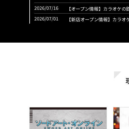
2026/07/16
【オープン情報】カラオケの
2026/07/01
【新店オープン情報】カラオ
2026/07/01
【イベントカレンダー】 毎日
2026/06/01
【イベントカレンダー】 毎日
2026/05/26
2026年5月31日(日)通信環
2026/05/21
カラオケの鉄人全店舗（コラ
2026/05/21
【カラオケの鉄人公式アプリ メン
2026/05/01
【イベントカレンダー】 毎日
2026/04/01
【イベントカレンダー】 毎日
2026/03/17
【新プラン】16時から21時
2026/02/20
【キャンペーン】予約キャン
2026/02/12
【オープン情報】カラオケの