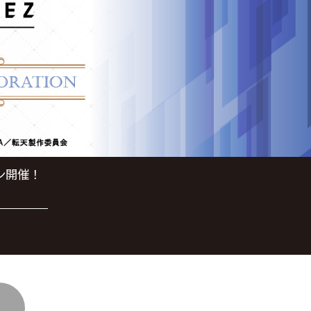
ン開催！
！