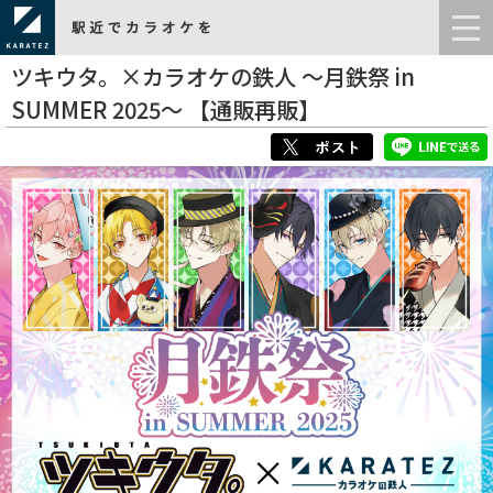
ツキウタ。×カラオケの鉄人 ～月鉄祭 in
SUMMER 2025～ 【通販再販】