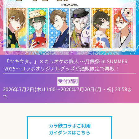
「ツキウタ。」×カラオケの鉄人 ～月鉄祭 in SUMMER
2025～
コラボオリジナルグッズが通販限定で再販！
受付期間
2026年7月2日(木)11:00～2026年7月20日(月・祝) 23:59ま
で
カラ鉄コラボご利用
ガイダンスはこちら