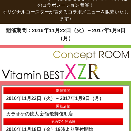
のコラボレーション開催！
オリジナルコースターが貰えるコラボメニューを販売いたし
ます♪
開催期間：2016年11月22日（火）～2017年1月9日
（月）
開催期間
2016年11月22日（火）～2017年1月9日（月）
開催店舗
カラオケの鉄人 新宿歌舞伎町店
予約受付開始日
2016年11月18日（金）19時より受付開始