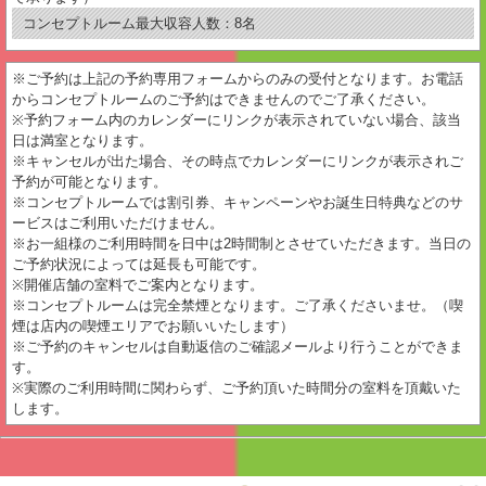
コンセプトルーム最大収容人数：8名
※ご予約は上記の予約専用フォームからのみの受付となります。お電話
からコンセプトルームのご予約はできませんのでご了承ください。
※予約フォーム内のカレンダーにリンクが表示されていない場合、該当
日は満室となります。
※キャンセルが出た場合、その時点でカレンダーにリンクが表示されご
予約が可能となります。
※コンセプトルームでは割引券、キャンペーンやお誕生日特典などのサ
ービスはご利用いただけません。
※お一組様のご利用時間を日中は2時間制とさせていただきます。当日の
ご予約状況によっては延長も可能です。
※開催店舗の室料でご案内となります。
※コンセプトルームは完全禁煙となります。ご了承くださいませ。（喫
煙は店内の喫煙エリアでお願いいたします）
※ご予約のキャンセルは自動返信のご確認メールより行うことができま
す。
※実際のご利用時間に関わらず、ご予約頂いた時間分の室料を頂戴いた
します。