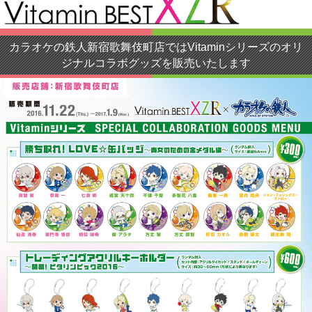
カラオケの鉄人新宿歌舞伎町店ではVitaminシリーズのオリ
ジナルコラボグッズを販売いたします