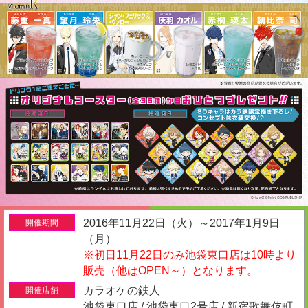
2016年11月22日（火）～2017年1月9日
開催期間
（月）
※初日11月22日のみ池袋東口店は10時より
販売（他はOPEN～）となります。
カラオケの鉄人
開催店舗
池袋東口店 / 池袋東口2号店 / 新宿歌舞伎町