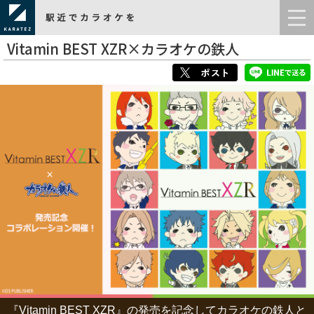
Vitamin BEST XZR×カラオケの鉄人
『Vitamin BEST XZR』の発売を記念してカラオケの鉄人と