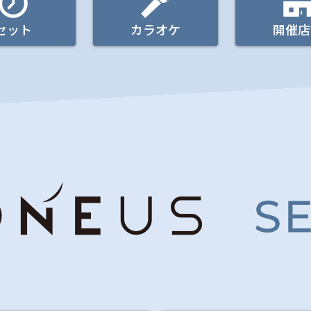
セット
カラオケ
開催店