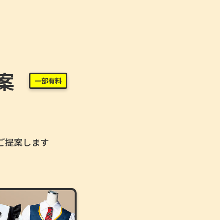
案
一部
有料
ご提案します