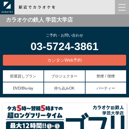
カラオケの鉄人 学芸大学店
ご予約・お問い合わせ
03-5724-3861
カンタンWeb予約
部屋貸しプラン
プロジェクター
禁煙 / 喫煙
DVD/Blu-lay
持ち込みOK
パーティー