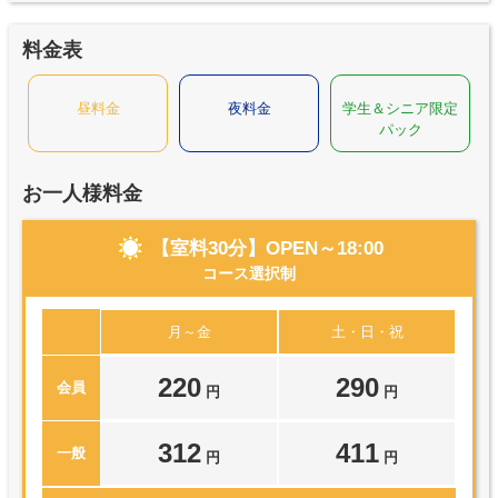
料金表
昼料金
夜料金
学生＆シニア限定
パック
お一人様料金
【室料30分】OPEN～18:00
コース選択制
月～金
土・日・祝
220
290
会員
円
円
312
411
一般
円
円