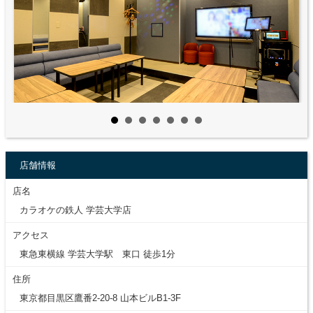
店舗情報
店名
カラオケの鉄人 学芸大学店
アクセス
東急東横線 学芸大学駅 東口 徒歩1分
住所
東京都目黒区鷹番2-20-8 山本ビルB1-3F