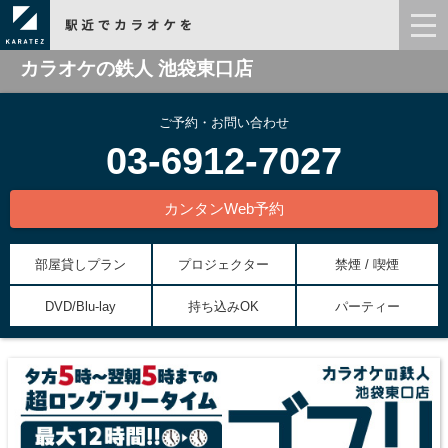
カラオケの鉄人 池袋東口店
ご予約・お問い合わせ
03-6912-7027
カンタンWeb予約
部屋貸しプラン
プロジェクター
禁煙 / 喫煙
DVD/Blu-lay
持ち込みOK
パーティー