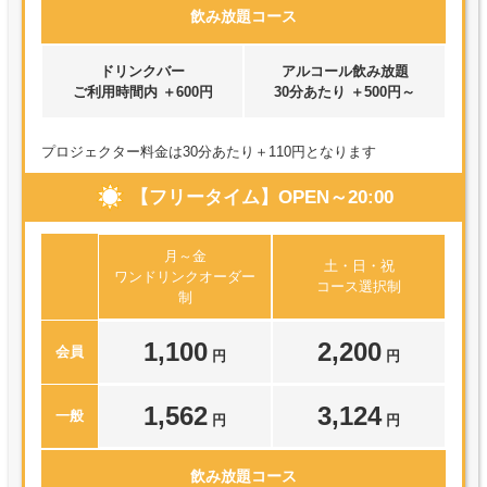
飲み放題コース
ドリンクバー
アルコール飲み放題
ご利用時間内 ＋600円
30分あたり ＋500円～
プロジェクター料金は30分あたり＋110円となります
【フリータイム】OPEN～20:00
月～金
土・日・祝
ワンドリンクオーダー
コース選択制
制
1,100
2,200
会員
円
円
1,562
3,124
一般
円
円
飲み放題コース