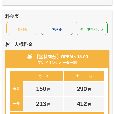
料金表
昼料金
夜料金
学生限定パック
お一人様料金
【室料30分】OPEN～18:00
ワンドリンクオーダー制
月～金
土・日・祝
150
290
会員
円
円
213
412
一般
円
円