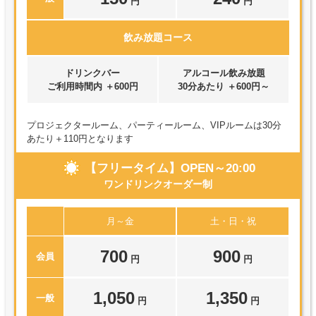
円
円
飲み放題コース
ドリンクバー
アルコール飲み放題
ご利用時間内 ＋600円
30分あたり ＋600円～
プロジェクタールーム、パーティールーム、VIPルームは30分
あたり＋110円となります
【フリータイム】OPEN～20:00
ワンドリンクオーダー制
月～金
土・日・祝
700
900
会員
円
円
1,050
1,350
一般
円
円