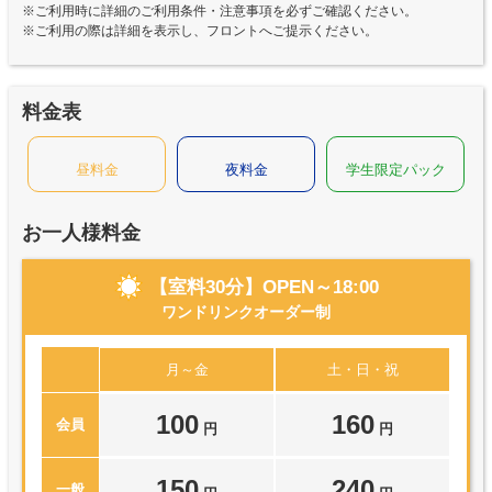
※ご利用時に詳細のご利用条件・注意事項を必ずご確認ください。
※ご利用の際は詳細を表示し、フロントへご提示ください。
料金表
昼料金
夜料金
学生限定パック
お一人様料金
【室料30分】OPEN～18:00
ワンドリンクオーダー制
月～金
土・日・祝
100
160
会員
円
円
150
240
一般