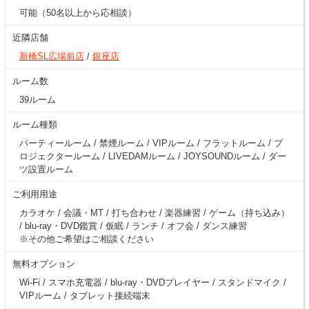
可能（50名以上から応相談）
近隣店舗
新橋SL広場前店
/
銀座店
ルーム数
39ルーム
ルーム種類
パーティールーム / 禁煙ルーム / VIPルーム / フラットルーム / プ
ロジェクタールーム / LIVEDAMルーム / JOYSOUNDルーム / ダー
ツ設置ルーム
ご利用用途
カラオケ / 会議・MT / 打ち合わせ / 楽器練習 / ゲーム（持ち込み）
/ blu-ray・DVD鑑賞 / 仮眠 / ランチ / オフ会 / ダンス練習
※その他ご希望はご相談ください
無料オプション
Wi-Fi / スマホ充電器 / blu-ray・DVDプレイヤー / スタンドマイク /
VIPルーム / タブレット接続端末