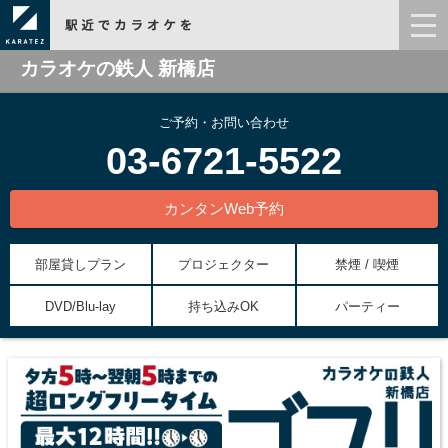
カラオケの鉄人 新橋店
ご予約・お問い合わせ
03-6721-5522
カンタンWeb予約
部屋貸しプラン
プロジェクター
禁煙 / 喫煙
DVD/Blu-lay
持ち込みOK
パーティー