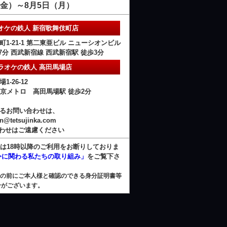
日（金）～8月5日（月）
オケの鉄人 新宿歌舞伎町店
1-21-1 第二東亜ビル ニューシオンビル
歩7分 西武新宿線 西武新宿駅 徒歩3分
ラオケの鉄人 高田馬場店
-26-12
/ 東京メトロ 高田馬場駅 徒歩2分
るお問い合わせは、
on@tetsujinka.com
わせはご遠慮ください
様は18時以降のご利用をお断りしておりま
令に関わる私たちの取り組み」
をご覧下さ
用の前にご本人様と確認のできる身分証明書等
合がございます。