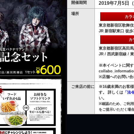
開催期間
2019年7月5
場所
カラ
東京都新宿区歌舞伎町
JR 新宿駅東口 徒
カ
東京都新宿区高田馬場1
JR / 西武新宿線 
※本イベントに関す
collabo_informati
※店舗へのお問い合
ご来店の前に
※16歳未満のお客
す。 詳しくは
「法
い。
※確認のため、ご利
をご提示いただく場