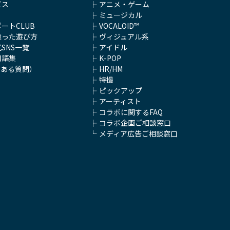
ビス
アニメ・ゲーム
ミュージカル
ートCLUB
VOCALOID™
違った遊び方
ヴィジュアル系
SNS一覧
アイドル
用語集
K-POP
くある質問）
HR/HM
特撮
ピックアップ
アーティスト
コラボに関するFAQ
コラボ企画ご相談窓口
メディア広告ご相談窓口