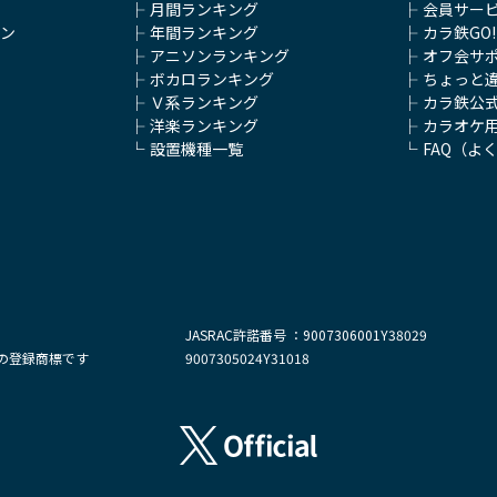
月間ランキング
会員サー
ラン
年間ランキング
カラ鉄GO!
アニソンランキング
オフ会サポ
ボカロランキング
ちょっと
Ｖ系ランキング
カラ鉄公式
洋楽ランキング
カラオケ
設置機種一覧
FAQ（よ
JASRAC許諾番号 ：9007306001Y38029
の登録商標です
9007305024Y31018