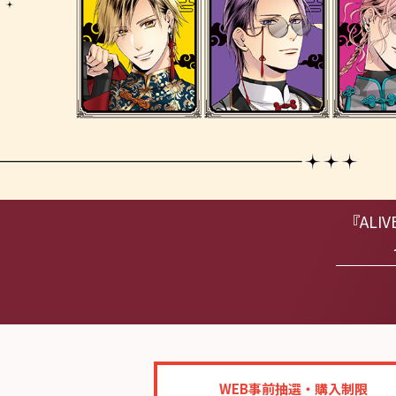
『ALI
WEB事前抽選・購入制限