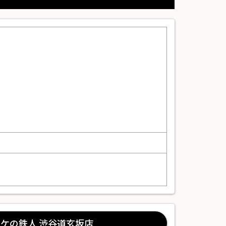
ケの鉄人 渋谷道玄坂店