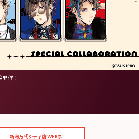
2弾開催！
！
新潟万代シティ店 WEB事