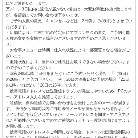
にてご連絡いたします。
万が一、3日以内に返信が届かない場合は、大変お手数お掛け致します
が、各店舗までお問い合わせ下さいませ。
・ご予約人数の変更、キャンセルなどは、2日前までの対応とさせてい
ただきます。
・店舗により、年末年始の特定日にてプラン料金の変更、ご予約可能
人数の変更を実施する場合がございますので予めご了承くださいま
せ。
・お食事メニューは時期・仕入れ状況により一部変更となる場合がご
ざいます。
・混雑状況により、当日のご延長はお取りできない場合がございます
ので予めご了承ください。
・深夜24時以降（日付をまたぐ）にご予約いただく場合、「（前日）
の26時」とご入力下さい。（例：20日の深夜1時に予約の場合「21日
の1時」ではなく「20日の25時」で入力）
・携帯電話アドレスでは送受信トラブルが発生しやすいため、PCのメ
ールアドレス入力を推奨しております。
・送信後、自動送信でお問い合わせをお受けした旨のメールが届きま
す。 送信から1時間以内に自動送信メールが届かなかった場合は、ド
メイン指定を設定されているか、メールアドレスを間違ってご入力さ
れた可能性がございますのでご確認のうえもう一度送信頂けますよう
お願い致します。
・携帯電話のアドレスをご利用になる場合、ドメイン指定受信制限の
設定をされている場合がございます。返信メールを受信頂けるように