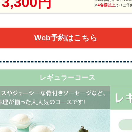
3,300円
り
※
4名様以上
よりご予
Web予約はこちら
レギュラーコース