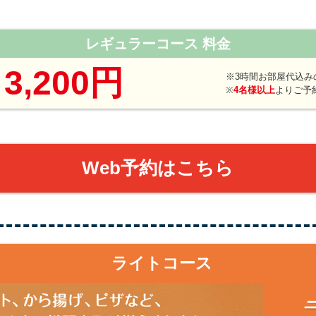
レギュラーコース 料金
3,200円
※3時間お部屋代込み
り
※
4名様以上
よりご予
Web予約はこちら
ライトコース